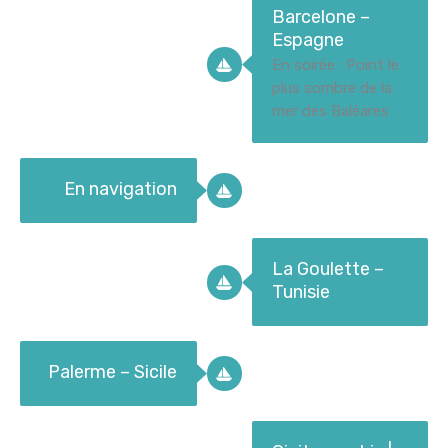
Barcelone –
Espagne
En soirée : Point le
plus sombre de la
mer des Baléares
En navigation
La Goulette –
Tunisie
Palerme – Sicile