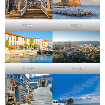
Palerme
Naples
Savone
Marseille