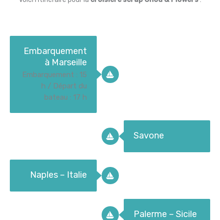
Embarquement
à Marseille
Embarquement : 15
h / Départ du
bateau : 17 h
Savone
Naples – Italie
Palerme – Sicile