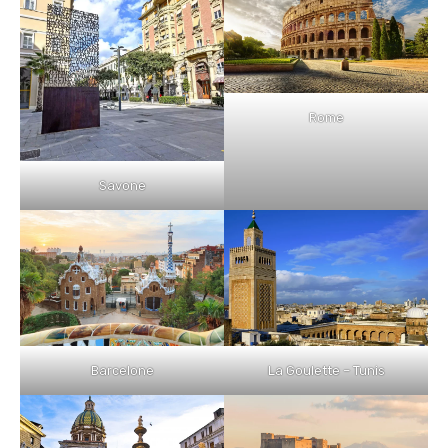
Rome
Savone
Barcelone
La Goulette – Tunis