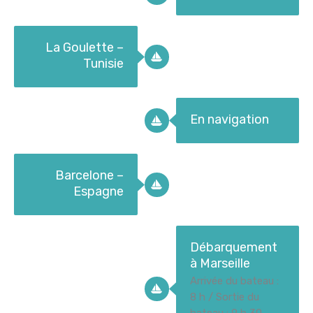
La Goulette –
Tunisie
En navigation
Barcelone –
Espagne
Débarquement
à Marseille
Arrivée du bateau :
8 h / Sortie du