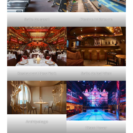
Salle de sport
Piscine intérieure
Restaurant New York
Salle de bal Wien
Archipelago
Disco Fever